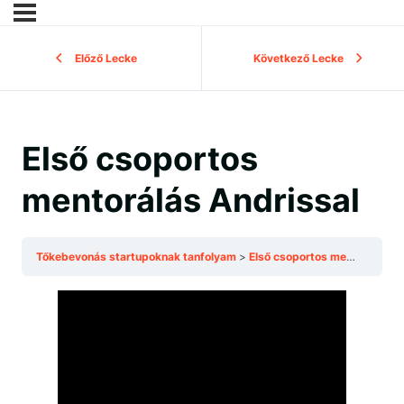
Előző Lecke
Következő Lecke
Első csoportos
mentorálás Andrissal
Tőkebevonás startupoknak tanfolyam
Első csoportos mentorálás Andrissal