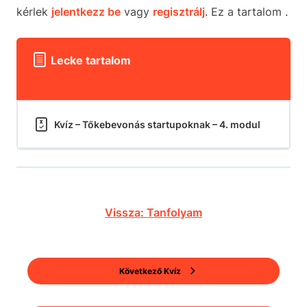
kérlek
jelentkezz be
vagy
regisztrálj
. Ez a tartalom .
Lecke tartalom
Kvíz – Tőkebevonás startupoknak – 4. modul
Vissza: Tanfolyam
Következő Kvíz