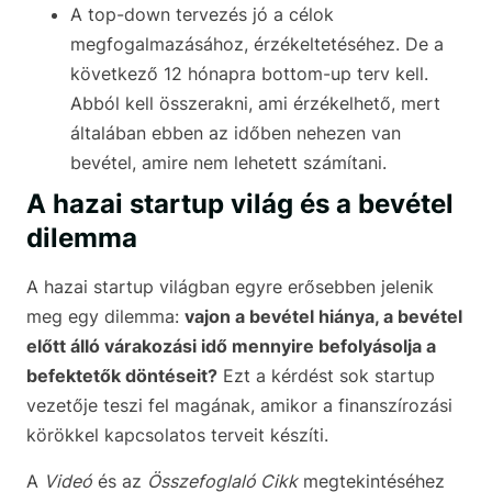
A top-down tervezés jó a célok
megfogalmazásához, érzékeltetéséhez. De a
következő 12 hónapra bottom-up terv kell.
Abból kell összerakni, ami érzékelhető, mert
általában ebben az időben nehezen van
bevétel, amire nem lehetett számítani.
A hazai startup világ és a bevétel
dilemma
A hazai startup világban egyre erősebben jelenik
meg egy dilemma:
vajon a bevétel hiánya, a bevétel
előtt álló várakozási idő mennyire befolyásolja a
befektetők döntéseit?
Ezt a kérdést sok startup
vezetője teszi fel magának, amikor a finanszírozási
körökkel kapcsolatos terveit készíti.
A
Videó
és az
Összefoglaló Cikk
megtekintéséhez