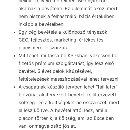
nélküli, felívelő modellben. Bizonyítékot
akarnak a bevételre. Ez dilemmát okoz, mert
nem hisznek a felhasználói bázis értékében,
inkább a bevételben.
Egy cég bevétele a különböző tényezők –
CEO, fejlesztés, marketing, értékesítés,
piacismeret – szorzata.
Mit tehet: mutassa be KPI-kban, vezessen be
fizetős prémium szolgáltatást, így lesz első
bevétel. 5 évet célok kitűzésével,
feltételezések masszírozásával lehet tervezni.
A csapatnak készülő tervben lehet “fail later”
filozófia, alultervezett bevétel, felültervezett
költség. De a költségeket ne ossza szét, mert
el lesz költve. A bevétel attól lesz, ami a
piacon történik, a költség, ami az Excelben
van, önmegvalósító jóslat.