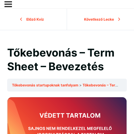
Előző Kvíz
Következő Lecke
Tőkebevonás – Term
Sheet – Bevezetés
Tőkebevonás startupoknak tanfolyam
Tőkebevonás – Term Sheet – Bevezetés